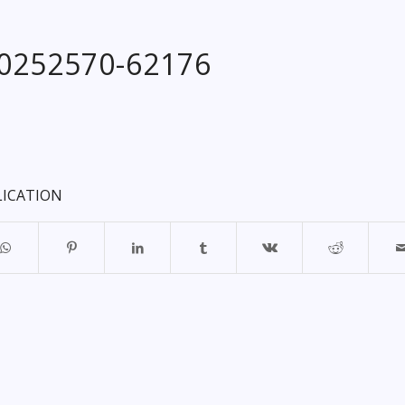
20252570-62176
LICATION