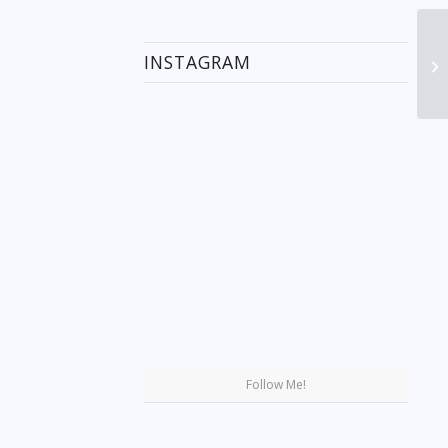
INSTAGRAM
Se
Follow Me!