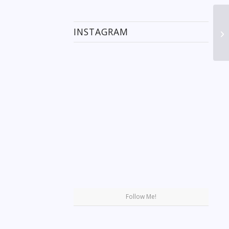
INSTAGRAM
Se
Follow Me!