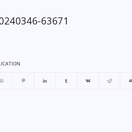
20240346-63671
LICATION