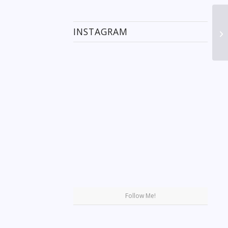
INSTAGRAM
Se
Follow Me!