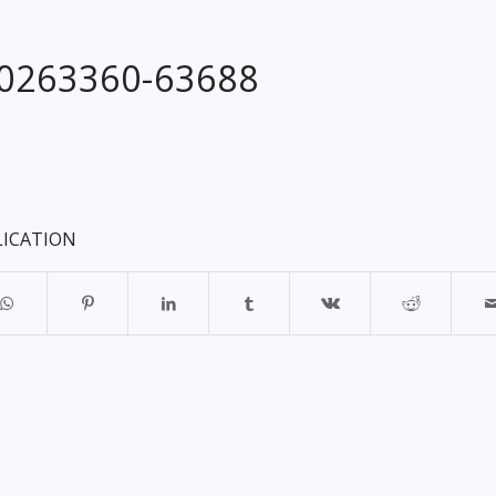
20263360-63688
LICATION