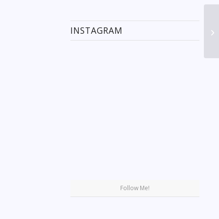
INSTAGRAM
Se
Follow Me!