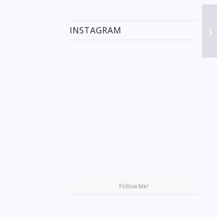
INSTAGRAM
Se
Follow Me!