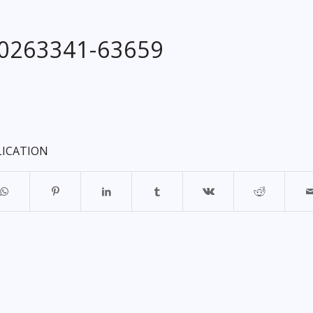
20263341-63659
LICATION