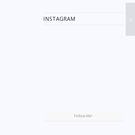
INSTAGRAM
Se
Follow Me!