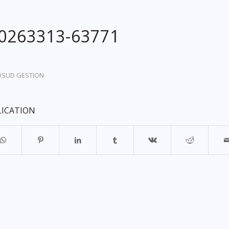
20263313-63771
OSUD GESTION
LICATION