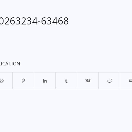
20263234-63468
LICATION