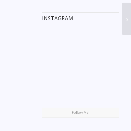
INSTAGRAM
Se
Follow Me!