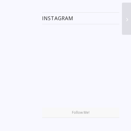
INSTAGRAM
Se
Follow Me!