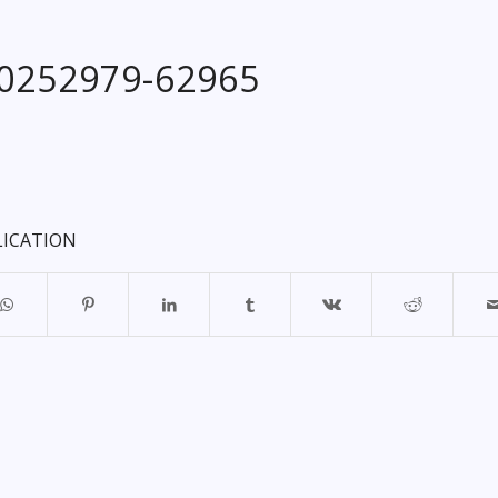
20252979-62965
LICATION