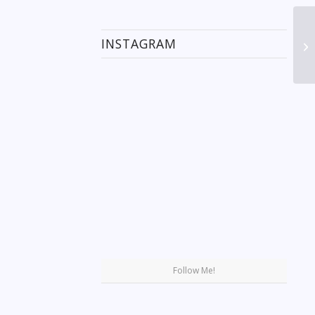
INSTAGRAM
Se
Follow Me!