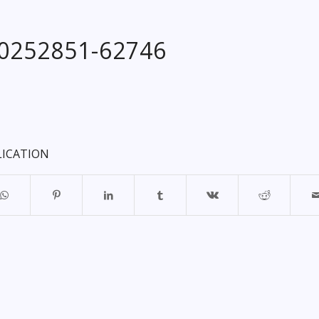
20252851-62746
LICATION