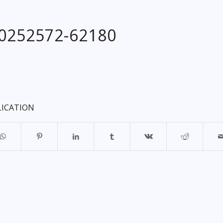
20252572-62180
LICATION