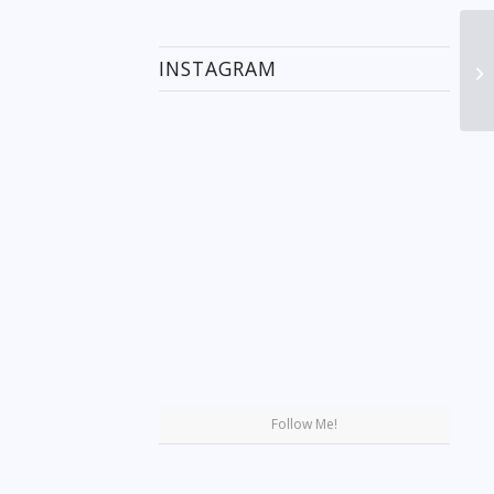
INSTAGRAM
Se
Follow Me!