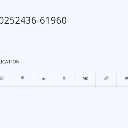
20252436-61960
LICATION