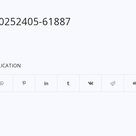
20252405-61887
LICATION