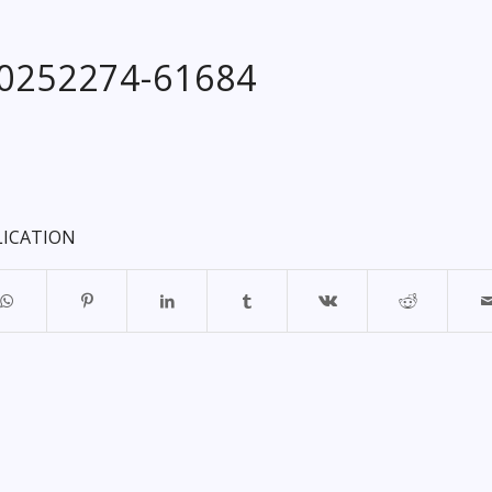
20252274-61684
LICATION