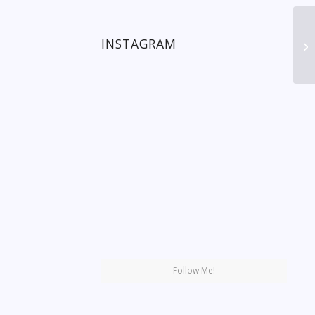
INSTAGRAM
Se
Follow Me!