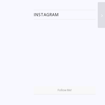
INSTAGRAM
Se
Follow Me!