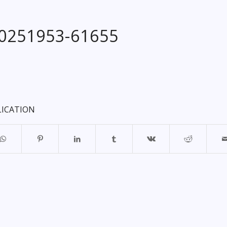
20251953-61655
LICATION