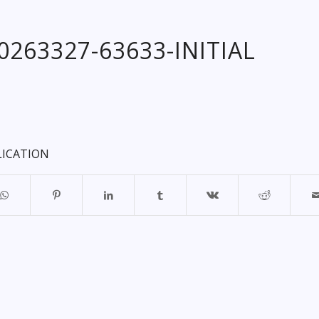
20263327-63633-INITIAL
LICATION