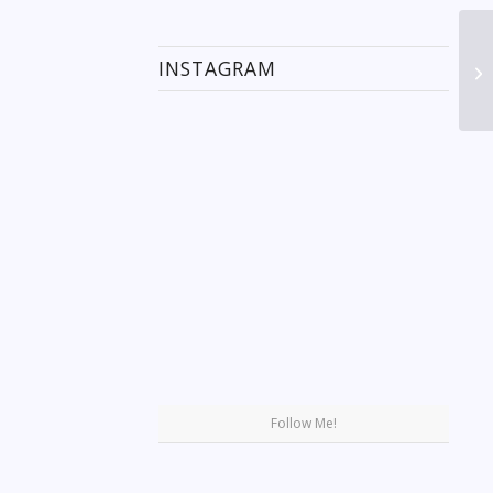
INSTAGRAM
Se
Follow Me!