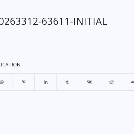
20263312-63611-INITIAL
LICATION