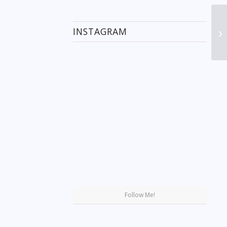
INSTAGRAM
Se
Follow Me!