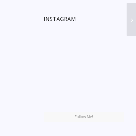
INSTAGRAM
Se
Follow Me!