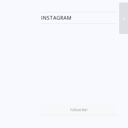
INSTAGRAM
Se
Follow Me!