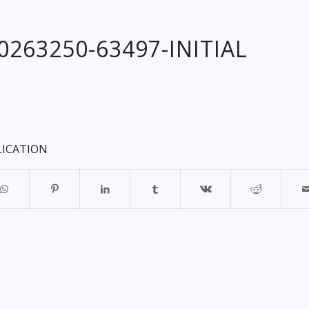
20263250-63497-INITIAL
LICATION