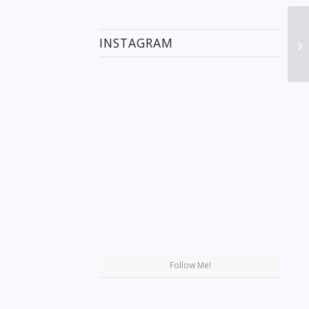
INSTAGRAM
Se
Follow Me!