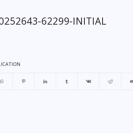
20252643-62299-INITIAL
LICATION