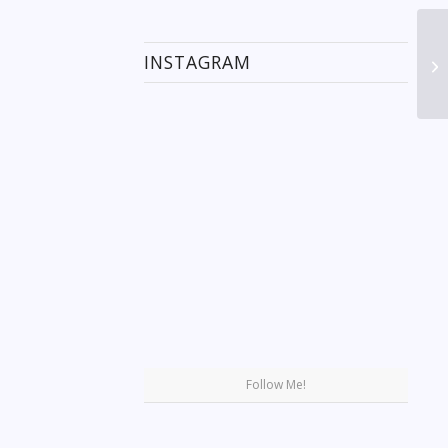
INSTAGRAM
Se
Follow Me!