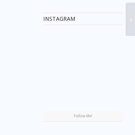
INSTAGRAM
Se
Follow Me!