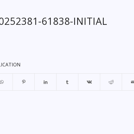
20252381-61838-INITIAL
LICATION