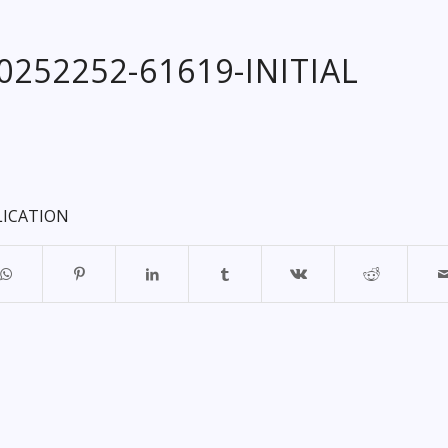
20252252-61619-INITIAL
LICATION