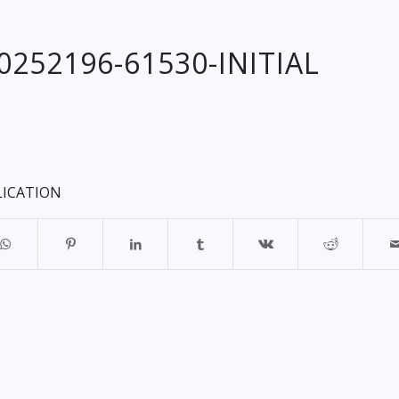
20252196-61530-INITIAL
LICATION