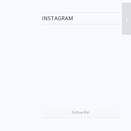
INSTAGRAM
Se
Follow Me!