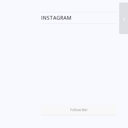
INSTAGRAM
Se
Follow Me!