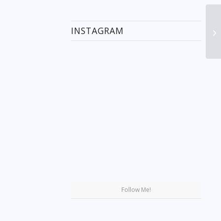
INSTAGRAM
Se
Follow Me!